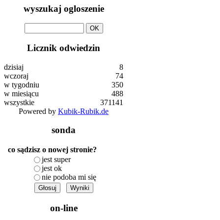
wyszukaj ogloszenie
OK
Licznik odwiedzin
dzisiaj
8
wczoraj
74
w tygodniu
350
w miesiącu
488
wszystkie
371141
Powered by
Kubik-Rubik.de
sonda
co sądzisz o nowej stronie?
jest super
jest ok
nie podoba mi się
on-line