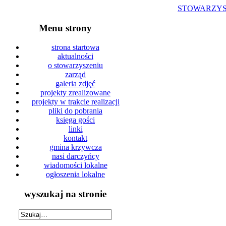
STOWARZYS
Menu strony
strona startowa
aktualności
o stowarzyszeniu
zarząd
galeria zdjęć
projekty zrealizowane
projekty w trakcie realizacji
pliki do pobrania
księga gości
linki
kontakt
gmina krzywcza
nasi darczyńcy
wiadomości lokalne
ogłoszenia lokalne
wyszukaj na stronie